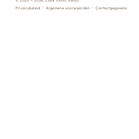
© 2023 — 2026,
Look Iconic Salon
.
Privacybeleid
Algemene voorwaarden
Contactgegevens