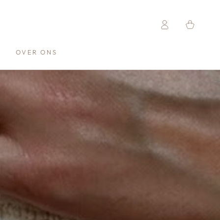
Log
Winkelwagen
in
T
OVER ONS