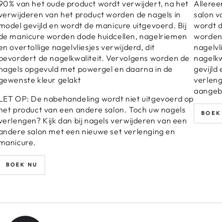
90% van het oude product wordt verwijdert, na het
Alleree
verwijderen van het product worden de nagels in
salon v
model gevijld en wordt de manicure uitgevoerd. Bij
wordt d
de manicure worden dode huidcellen, nagelriemen
worden 
en overtollige nagelvliesjes verwijderd, dit
nagelvl
bevordert de nagelkwaliteit. Vervolgens worden de
nagelkw
nagels opgevuld met powergel en daarna in de
gevijld
gewenste kleur gelakt
verleng
aangeb
LET OP: De nabehandeling wordt niet uitgevoerd op
het product van een andere salon. Toch uw nagels
BOEK
verlengen? Kijk dan bij nagels verwijderen van een
andere salon met een nieuwe set verlenging en
manicure.
BOEK NU