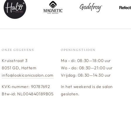
ONZE GEGEVENS
OPENINGSTIJDEN
Kruisstraat 3
Ma - di: 08:30—18:00 uur
8051 GD, Hattem
Wo - do: 08:30—21:00 uur
info@lookiconicsalon.com
Vrijdag: 08:30—14:30 uur
KVK-nummer: 90787692
In het weekend is de salon
Btw-id: NL004840189B05
gesloten.