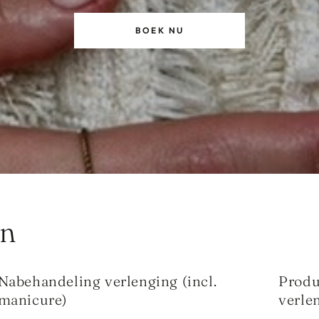
BOEK NU
en
Nabehandeling verlenging (incl.
Produ
manicure)
verle